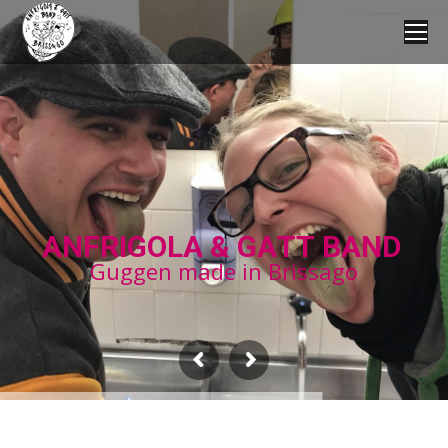
A
N
F
R
I
G
O
L
A
&
G
A
T
T
B
A
N
D
G
u
g
g
e
n
m
a
d
e
i
n
B
r
i
s
s
a
g
o